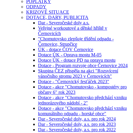
POPLATKY
ODPADY
KRIZOVÉ SITUACE
DOTACE, DARY, PUBLICITA
Dar - Severočeské doly a.s.
Veřejné workoutové a dětské hřiště v
Černovicích
"Chomutovsko zlepšuje třídění odpadu -
Černovice, Strupčice
ÚK - dotace ČOV Černovice
Dotace ÚK - Oprava mostu M-05
Dotace ÚK - dotace PD na opravu mostu
Dotace - Program rozvoje obce Černovice 2024
Skupina ČEZ přispěla na akci "Rozsvícení
vánočního stromu 2023 v Černovicích"
Dotace - "Černovický fesťáček 2023"
Dotace - akce "Chomutovsko - kompostéry pro
občany 6" rok 2023
Dotace - akce "Chomutovsko předchází vzniku
jednorázového nádobí - 2"
Dotace - akce "Chomutovsko předchází vzniku
komunálního odpadu - horské obce"
Dar - Severočeské doly, a.s. pro rok 2024
Dar - Severočeské doly, a.s. pro rok 2023
Dar - Severočeské doly, a.s. pro rok 2022