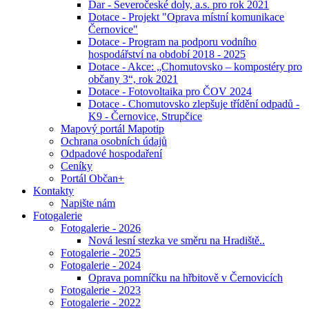
Dar - Severočeské doly, a.s. pro rok 2021
Dotace - Projekt "Oprava místní komunikace
Černovice"
Dotace - Program na podporu vodního
hospodářství na období 2018 - 2025
Dotace - Akce: „Chomutovsko – kompostéry pro
občany 3“, rok 2021
Dotace - Fotovoltaika pro ČOV 2024
Dotace - Chomutovsko zlepšuje třídění odpadů -
K9 - Černovice, Strupčice
Mapový portál Mapotip
Ochrana osobních údajů
Odpadové hospodaření
Ceníky
Portál Občan+
Kontakty
Napište nám
Fotogalerie
Fotogalerie - 2026
Nová lesní stezka ve směru na Hradiště..
Fotogalerie - 2025
Fotogalerie - 2024
Oprava pomníčku na hřbitově v Černovicích
Fotogalerie - 2023
Fotogalerie - 2022