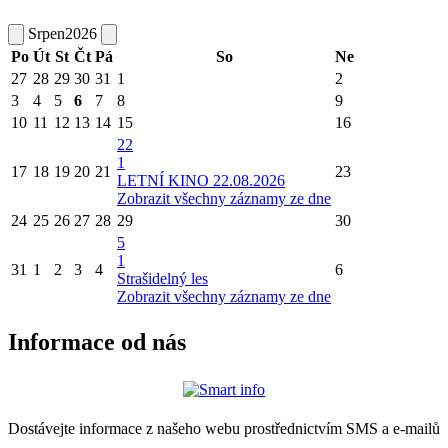
Srpen
2026
Po
Út
St
Čt
Pá
So
Ne
27
28
29
30
31
1
2
3
4
5
6
7
8
9
10
11
12
13
14
15
16
22
1
17
18
19
20
21
23
LETNÍ KINO 22.08.2026
Zobrazit všechny záznamy ze dne
24
25
26
27
28
29
30
5
1
31
1
2
3
4
6
Strašidelný les
Zobrazit všechny záznamy ze dne
Informace od nás
Dostávejte informace z našeho webu prostřednictvím SMS a e-mailů