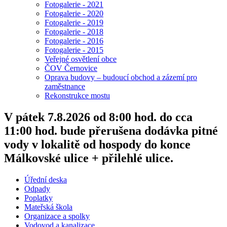
Fotogalerie - 2021
Fotogalerie - 2020
Fotogalerie - 2019
Fotogalerie - 2018
Fotogalerie - 2016
Fotogalerie - 2015
Veřejné osvětlení obce
ČOV Černovice
Oprava budovy – budoucí obchod a zázemí pro
zaměstnance
Rekonstrukce mostu
V pátek 7.8.2026 od 8:00 hod. do cca
11:00 hod. bude přerušena dodávka pitné
vody v lokalitě od hospody do konce
Málkovské ulice + přilehlé ulice.
Úřední deska
Odpady
Poplatky
Mateřská škola
Organizace a spolky
Vodovod a kanalizace