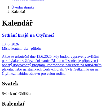
Úvodní stránka
Kalendář
Kalendář
Setkání krajů na Čtyřmezí
13. 6. 2026
Místo konání:
viz - příloha
Akce se uskuteční dne 13.6.2026, kdy budou vypraveny zvláštní
parní vlaky a v železniční stanici Blatno u Jesenice je připraven i
bohatý doprovodný program. Podrobnosti naleznete na přiloženém
plakátu, nebo na stránkách Českých drah: Výlet Setkání krajů na
Čtyřmezí nabídne zábavu pro celou rodinu |
Svátek
Svátek má
Oldřiška
Kalendář