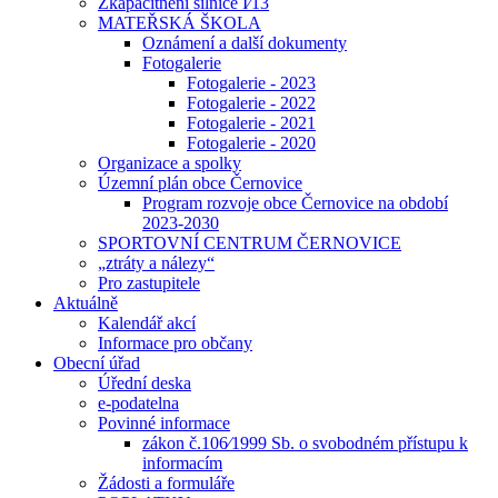
Zkapacitnění silnice I⁄13
MATEŘSKÁ ŠKOLA
Oznámení a další dokumenty
Fotogalerie
Fotogalerie - 2023
Fotogalerie - 2022
Fotogalerie - 2021
Fotogalerie - 2020
Organizace a spolky
Územní plán obce Černovice
Program rozvoje obce Černovice na období
2023-2030
SPORTOVNÍ CENTRUM ČERNOVICE
„ztráty a nálezy“
Pro zastupitele
Aktuálně
Kalendář akcí
Informace pro občany
Obecní úřad
Úřední deska
e-podatelna
Povinné informace
zákon č.106⁄1999 Sb. o svobodném přístupu k
informacím
Žádosti a formuláře