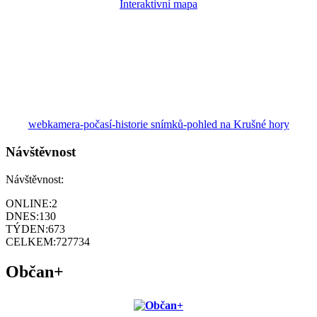
Interaktivní mapa
webkamera-počasí-historie snímků-pohled na Krušné hory
Návštěvnost
Návštěvnost:
ONLINE:
2
DNES:
130
TÝDEN:
673
CELKEM:
727734
Občan+