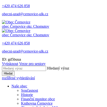
+420 474 626 858
obecni-urad@cernovice-ulk.cz
obec
Černovice
okr. Chomutov
obec
Černovice
okr. Chomutov
+420 474 626 858
obecni-urad@cernovice-ulk.cz
ID: gd5buua
Vytisknout
Verze pro seniory
Hledaný výraz
Hledat
rozšířené vyhledávání
Naše obec
Současnost
Historie
Finanční monitor obce
Knihovna Černovice