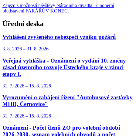
Zájezd s možností návštěvy Národního divadla - činoherní
představení FARÁŘŮV KONEC.
Úřední deska
Vyhlášení zvýšeného nebezpečí vzniku požárů
3. 8.
2026
–
31. 8.
2026
Veřejná vyhláška - Oznámení o vydání 10. změny
zásad územního rozvoje Ústeckého kraje v rámci
etapy I.
31. 7.
2026
–
15. 8.
2026
Vyrozumění o zahájení řízení "Autobusové zastávky
MHD, Černovice"
31. 7.
2026
–
15. 8.
2026
Oznámení - Počet členů ZO pro volební období
2026-2030, seznam volebních obvodů a počet