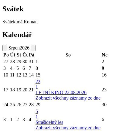
Svátek
Svátek má
Roman
Kalendář
Srpen
2026
Po
Út
St
Čt
Pá
So
Ne
27
28
29
30
31
1
2
3
4
5
6
7
8
9
10
11
12
13
14
15
16
22
1
17
18
19
20
21
23
LETNÍ KINO 22.08.2026
Zobrazit všechny záznamy ze dne
24
25
26
27
28
29
30
5
1
31
1
2
3
4
6
Strašidelný les
Zobrazit všechny záznamy ze dne