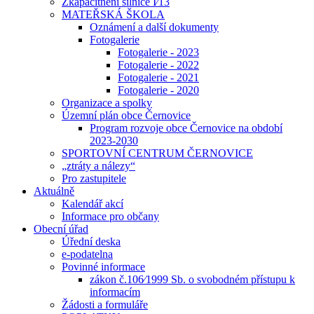
Zkapacitnění silnice I⁄13
MATEŘSKÁ ŠKOLA
Oznámení a další dokumenty
Fotogalerie
Fotogalerie - 2023
Fotogalerie - 2022
Fotogalerie - 2021
Fotogalerie - 2020
Organizace a spolky
Územní plán obce Černovice
Program rozvoje obce Černovice na období
2023-2030
SPORTOVNÍ CENTRUM ČERNOVICE
„ztráty a nálezy“
Pro zastupitele
Aktuálně
Kalendář akcí
Informace pro občany
Obecní úřad
Úřední deska
e-podatelna
Povinné informace
zákon č.106⁄1999 Sb. o svobodném přístupu k
informacím
Žádosti a formuláře