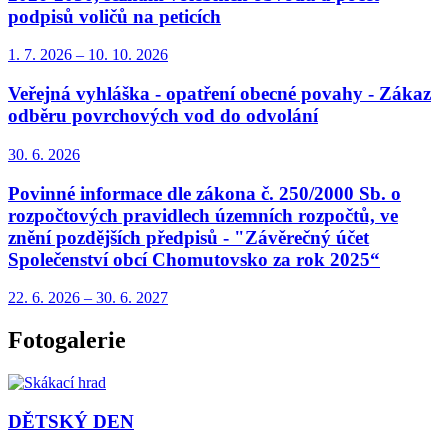
podpisů voličů na peticích
1. 7.
2026
–
10. 10.
2026
Veřejná vyhláška - opatření obecné povahy - Zákaz
odběru povrchových vod do odvolání
30. 6.
2026
Povinné informace dle zákona č. 250/2000 Sb. o
rozpočtových pravidlech územních rozpočtů, ve
znění pozdějších předpisů - "Závěrečný účet
Společenství obcí Chomutovsko za rok 2025“
22. 6.
2026
–
30. 6.
2027
Fotogalerie
DĚTSKÝ DEN