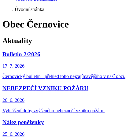
Úvodní stránka
Obec Černovice
Aktuality
Bulletin 2/2026
17. 7.
2026
Černovický bulletin - přehled toho nejzajímavějšího v naší obci.
NEBEZPEČÍ VZNIKU POŽÁRU
26. 6.
2026
Vyhlášení doby zvýšeného nebezpečí vzniku požáru.
Nález peněženky
25. 6.
2026