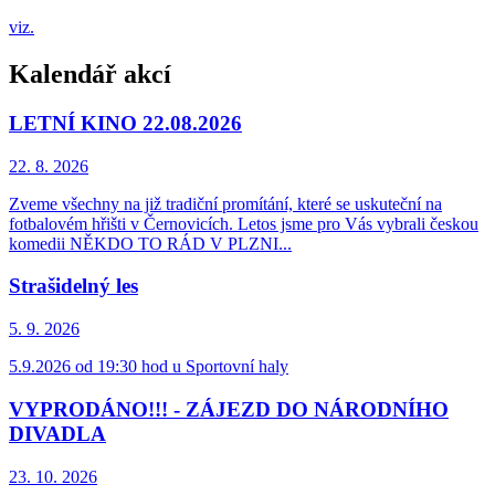
viz.
Kalendář akcí
LETNÍ KINO 22.08.2026
22. 8.
2026
Zveme všechny na již tradiční promítání, které se uskuteční na
fotbalovém hřišti v Černovicích. Letos jsme pro Vás vybrali českou
komedii NĚKDO TO RÁD V PLZNI...
Strašidelný les
5. 9.
2026
5.9.2026 od 19:30 hod u Sportovní haly
VYPRODÁNO!!! - ZÁJEZD DO NÁRODNÍHO
DIVADLA
23. 10.
2026