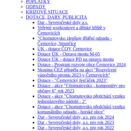
POPLATKY
ODPADY
KRIZOVÉ SITUACE
DOTACE, DARY, PUBLICITA
Dar - Severočeské doly a.s.
Veřejné workoutové a dětské hřiště v
Černovicích
"Chomutovsko zlepšuje třídění odpadu -
Černovice, Strupčice
ÚK - dotace ČOV Černovice
Dotace ÚK - Oprava mostu M-05
Dotace ÚK - dotace PD na opravu mostu
Dotace - Program rozvoje obce Černovice 2024
Skupina ČEZ přispěla na akci "Rozsvícení
vánočního stromu 2023 v Černovicích"
Dotace - "Černovický fesťáček 2023"
Dotace - akce "Chomutovsko - kompostéry pro
občany 6" rok 2023
Dotace - akce "Chomutovsko předchází vzniku
jednorázového nádobí - 2"
Dotace - akce "Chomutovsko předchází vzniku
komunálního odpadu - horské obce"
Dar - Severočeské doly, a.s. pro rok 2024
Dar - Severočeské doly, a.s. pro rok 2023
Dar - Severočeské doly, a.s. pro rok 2022