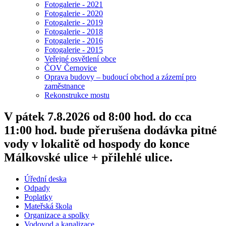
Fotogalerie - 2021
Fotogalerie - 2020
Fotogalerie - 2019
Fotogalerie - 2018
Fotogalerie - 2016
Fotogalerie - 2015
Veřejné osvětlení obce
ČOV Černovice
Oprava budovy – budoucí obchod a zázemí pro
zaměstnance
Rekonstrukce mostu
V pátek 7.8.2026 od 8:00 hod. do cca
11:00 hod. bude přerušena dodávka pitné
vody v lokalitě od hospody do konce
Málkovské ulice + přilehlé ulice.
Úřední deska
Odpady
Poplatky
Mateřská škola
Organizace a spolky
Vodovod a kanalizace