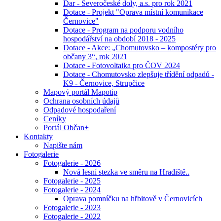
Dar - Severočeské doly, a.s. pro rok 2021
Dotace - Projekt "Oprava místní komunikace
Černovice"
Dotace - Program na podporu vodního
hospodářství na období 2018 - 2025
Dotace - Akce: „Chomutovsko – kompostéry pro
občany 3“, rok 2021
Dotace - Fotovoltaika pro ČOV 2024
Dotace - Chomutovsko zlepšuje třídění odpadů -
K9 - Černovice, Strupčice
Mapový portál Mapotip
Ochrana osobních údajů
Odpadové hospodaření
Ceníky
Portál Občan+
Kontakty
Napište nám
Fotogalerie
Fotogalerie - 2026
Nová lesní stezka ve směru na Hradiště..
Fotogalerie - 2025
Fotogalerie - 2024
Oprava pomníčku na hřbitově v Černovicích
Fotogalerie - 2023
Fotogalerie - 2022