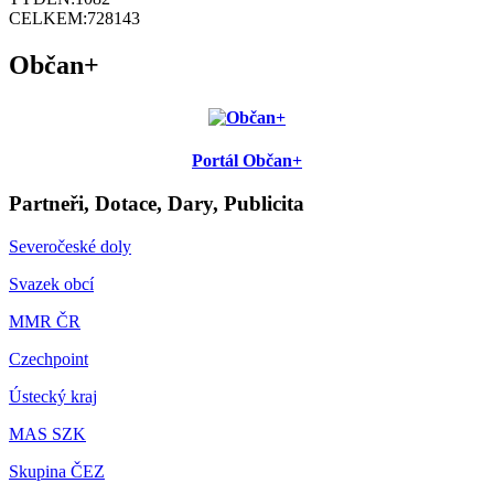
CELKEM:
728143
Občan+
Portál Občan+
Partneři, Dotace, Dary, Publicita
Severočeské doly
Svazek obcí
MMR ČR
Czechpoint
Ústecký kraj
MAS SZK
Skupina ČEZ