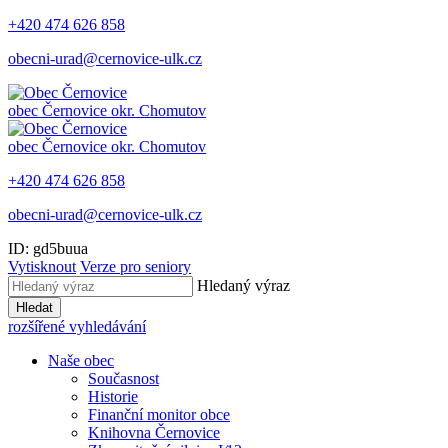
+420 474 626 858
obecni-urad@cernovice-ulk.cz
obec
Černovice
okr. Chomutov
obec
Černovice
okr. Chomutov
+420 474 626 858
obecni-urad@cernovice-ulk.cz
ID: gd5buua
Vytisknout
Verze pro seniory
Hledaný výraz
Hledat
rozšířené vyhledávání
Naše obec
Současnost
Historie
Finanční monitor obce
Knihovna Černovice