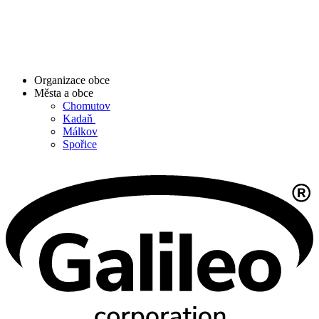
Organizace obce
Města a obce
Chomutov
Kadaň
Málkov
Spořice