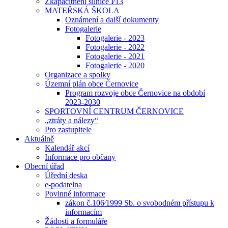
Zkapacitnění silnice I⁄13
MATEŘSKÁ ŠKOLA
Oznámení a další dokumenty
Fotogalerie
Fotogalerie - 2023
Fotogalerie - 2022
Fotogalerie - 2021
Fotogalerie - 2020
Organizace a spolky
Územní plán obce Černovice
Program rozvoje obce Černovice na období
2023-2030
SPORTOVNÍ CENTRUM ČERNOVICE
„ztráty a nálezy“
Pro zastupitele
Aktuálně
Kalendář akcí
Informace pro občany
Obecní úřad
Úřední deska
e-podatelna
Povinné informace
zákon č.106⁄1999 Sb. o svobodném přístupu k
informacím
Žádosti a formuláře