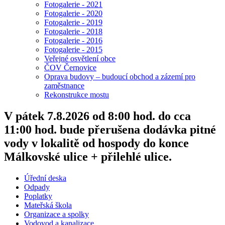
Fotogalerie - 2021
Fotogalerie - 2020
Fotogalerie - 2019
Fotogalerie - 2018
Fotogalerie - 2016
Fotogalerie - 2015
Veřejné osvětlení obce
ČOV Černovice
Oprava budovy – budoucí obchod a zázemí pro
zaměstnance
Rekonstrukce mostu
V pátek 7.8.2026 od 8:00 hod. do cca
11:00 hod. bude přerušena dodávka pitné
vody v lokalitě od hospody do konce
Málkovské ulice + přilehlé ulice.
Úřední deska
Odpady
Poplatky
Mateřská škola
Organizace a spolky
Vodovod a kanalizace