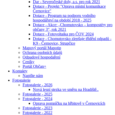
Dar - Severočeské doly, a.s. pro rok 2021
Dotace - Projekt "Oprava místní komunikace
Černovice"
Dotace - Program na podporu vodního
hospodářství na období 2018 - 2025
Dotace - Akce: „Chomutovsko – kompostéry pro
občany 3“, rok 2021
Dotace - Fotovoltaika pro ČOV 2024
Dotace - Chomutovsko zlepšuje třídění odpadů -
K9 - Černovice, Strupčice
Mapový portál Mapotip
Ochrana osobních údajů
Odpadové hospodaření
Ceníky
Portál Občan+
Kontakty
Napište nám
Fotogalerie
Fotogalerie - 2026
Nová lesní stezka ve směru na Hradiště..
Fotogalerie - 2025
Fotogalerie - 2024
Oprava pomníčku na hřbitově v Černovicích
Fotogalerie - 2023
Fotogalerie - 2022