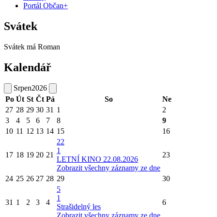
Portál Občan+
Svátek
Svátek má
Roman
Kalendář
Srpen
2026
Po
Út
St
Čt
Pá
So
Ne
27
28
29
30
31
1
2
3
4
5
6
7
8
9
10
11
12
13
14
15
16
22
1
17
18
19
20
21
23
LETNÍ KINO 22.08.2026
Zobrazit všechny záznamy ze dne
24
25
26
27
28
29
30
5
1
31
1
2
3
4
6
Strašidelný les
Zobrazit všechny záznamy ze dne