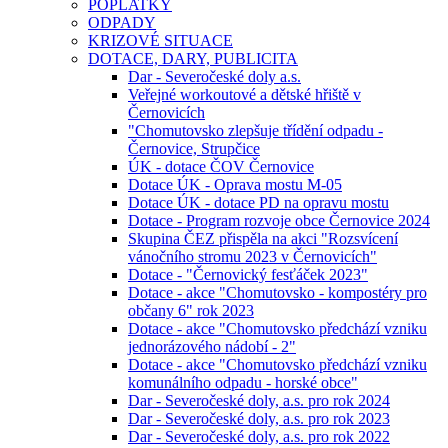
POPLATKY
ODPADY
KRIZOVÉ SITUACE
DOTACE, DARY, PUBLICITA
Dar - Severočeské doly a.s.
Veřejné workoutové a dětské hřiště v
Černovicích
"Chomutovsko zlepšuje třídění odpadu -
Černovice, Strupčice
ÚK - dotace ČOV Černovice
Dotace ÚK - Oprava mostu M-05
Dotace ÚK - dotace PD na opravu mostu
Dotace - Program rozvoje obce Černovice 2024
Skupina ČEZ přispěla na akci "Rozsvícení
vánočního stromu 2023 v Černovicích"
Dotace - "Černovický fesťáček 2023"
Dotace - akce "Chomutovsko - kompostéry pro
občany 6" rok 2023
Dotace - akce "Chomutovsko předchází vzniku
jednorázového nádobí - 2"
Dotace - akce "Chomutovsko předchází vzniku
komunálního odpadu - horské obce"
Dar - Severočeské doly, a.s. pro rok 2024
Dar - Severočeské doly, a.s. pro rok 2023
Dar - Severočeské doly, a.s. pro rok 2022