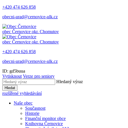
+420 474 626 858
obecni-urad@cernovice-ulk.cz
obec
Černovice
okr. Chomutov
obec
Černovice
okr. Chomutov
+420 474 626 858
obecni-urad@cernovice-ulk.cz
ID: gd5buua
Vytisknout
Verze pro seniory
Hledaný výraz
Hledat
rozšířené vyhledávání
Naše obec
Současnost
Historie
Finanční monitor obce
Knihovna Černovice