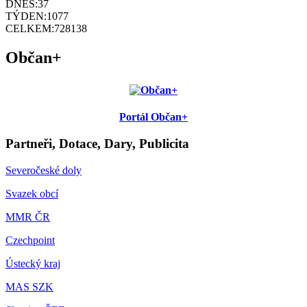
DNES:
37
TÝDEN:
1077
CELKEM:
728138
Občan+
Portál Občan+
Partneři, Dotace, Dary, Publicita
Severočeské doly
Svazek obcí
MMR ČR
Czechpoint
Ústecký kraj
MAS SZK