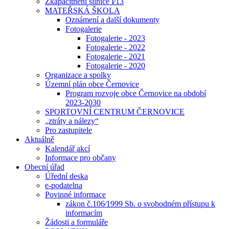
Zkapacitnění silnice I⁄13
MATEŘSKÁ ŠKOLA
Oznámení a další dokumenty
Fotogalerie
Fotogalerie - 2023
Fotogalerie - 2022
Fotogalerie - 2021
Fotogalerie - 2020
Organizace a spolky
Územní plán obce Černovice
Program rozvoje obce Černovice na období
2023-2030
SPORTOVNÍ CENTRUM ČERNOVICE
„ztráty a nálezy“
Pro zastupitele
Aktuálně
Kalendář akcí
Informace pro občany
Obecní úřad
Úřední deska
e-podatelna
Povinné informace
zákon č.106⁄1999 Sb. o svobodném přístupu k
informacím
Žádosti a formuláře