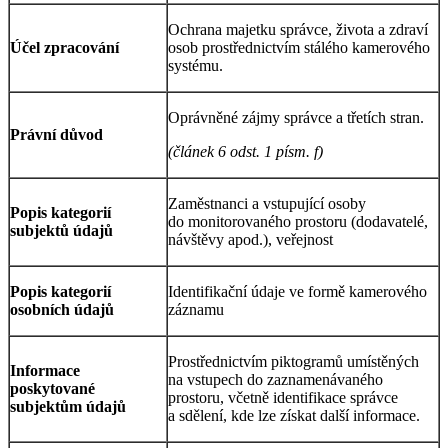
Ochrana majetku správce, života a zdraví
Účel zpracování
osob prostřednictvím stálého kamerového
systému.
Oprávněné zájmy správce a třetích stran.
Právní důvod
(článek 6 odst. 1 písm. f)
Zaměstnanci a vstupující osoby
Popis kategorií
do monitorovaného prostoru (dodavatelé,
subjektů údajů
návštěvy apod.), veřejnost
Popis kategorií
Identifikační údaje ve formě kamerového
osobních údajů
záznamu
Prostřednictvím piktogramů umístěných
Informace
na vstupech do zaznamenávaného
poskytované
prostoru, včetně identifikace správce
subjektům údajů
a sdělení, kde lze získat další informace.