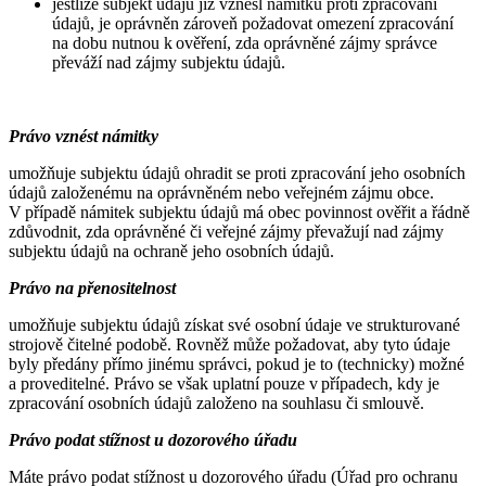
jestliže subjekt údajů již vznesl námitku proti zpracování
údajů, je oprávněn zároveň požadovat omezení zpracování
na dobu nutnou k ověření, zda oprávněné zájmy správce
převáží nad zájmy subjektu údajů.
Právo vznést námitky
umožňuje subjektu údajů ohradit se proti zpracování jeho osobních
údajů založenému na oprávněném nebo veřejném zájmu obce.
V případě námitek subjektu údajů má obec povinnost ověřit a řádně
zdůvodnit, zda oprávněné či veřejné zájmy převažují nad zájmy
subjektu údajů na ochraně jeho osobních údajů.
Právo na přenositelnost
umožňuje subjektu údajů získat své osobní údaje ve strukturované
strojově čitelné podobě. Rovněž může požadovat, aby tyto údaje
byly předány přímo jinému správci, pokud je to (technicky) možné
a proveditelné. Právo se však uplatní pouze v případech, kdy je
zpracování osobních údajů založeno na souhlasu či smlouvě.
Právo podat stížnost u dozorového úřadu
Máte právo podat stížnost u dozorového úřadu (Úřad pro ochranu