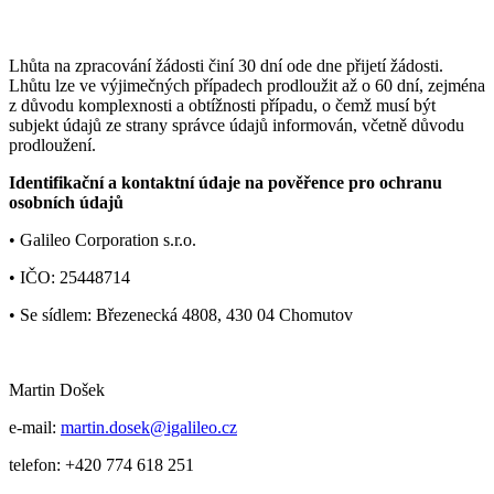
Lhůta na zpracování žádosti činí 30 dní ode dne přijetí žádosti.
Lhůtu lze ve výjimečných případech prodloužit až o 60 dní, zejména
z důvodu komplexnosti a obtížnosti případu, o čemž musí být
subjekt údajů ze strany správce údajů informován, včetně důvodu
prodloužení.
Identifikační a kontaktní údaje na pověřence pro ochranu
osobních údajů
• Galileo Corporation s.r.o.
• IČO: 25448714
• Se sídlem: Březenecká 4808, 430 04 Chomutov
Martin Došek
e-mail:
martin.dosek@igalileo.cz
telefon: +420 774 618 251