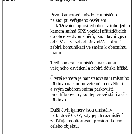
První kamerové hnízdo je umístěno
na sloupu veřejného osvětlení
na křižovatce uprostřed obce, z toho jedna
kamera snímá SPZ vozidel přijíždějících
do obce ze dvou směrů, tzn. hlavní vjezd
od CV a i vjezd od převaděče a druhá
zabírá komunikaci ve směru k obecnímu
úřadu.
Třetí kamera je umístěna na sloupu
veřejného osvětlení a zabírá dětské hřiště.
Čtvrtá kamera je nainstalována u místního
hřbitova na sloupu veřejného osvětlení
a svým záběrem snímá parkoviště
před hřbitovem , kontejnerové stání a část
hřbitova.
Další čtyři kamery jsou umístěny
na budově ČOV, kdy jejich rozmístění
zajišťuje monitorování prostoru kolem
celého objektu.