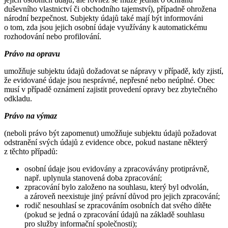
duševního vlastnictví či obchodního tajemství), případně ohrožena
národní bezpečnost. Subjekty údajů také mají být informováni
o tom, zda jsou jejich osobní údaje využívány k automatickému
rozhodování nebo profilování.
Právo na opravu
umožňuje subjektu údajů dožadovat se nápravy v případě, kdy zjistí,
že evidované údaje jsou nesprávné, nepřesné nebo neúplné. Obec
musí v případě oznámení zajistit provedení opravy bez zbytečného
odkladu.
Právo na výmaz
(neboli právo být zapomenut) umožňuje subjektu údajů požadovat
odstranění svých údajů z evidence obce, pokud nastane některý
z těchto případů:
osobní údaje jsou evidovány a zpracovávány protiprávně,
např. uplynula stanovená doba zpracování;
zpracování bylo založeno na souhlasu, který byl odvolán,
a zároveň neexistuje jiný právní důvod pro jejich zpracování;
rodič nesouhlasí se zpracováním osobních dat svého dítěte
(pokud se jedná o zpracování údajů na základě souhlasu
pro služby informační společnosti);