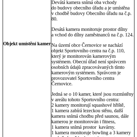
Devátá kamera snímá oba vchody
do budovy obecního úřadu a je umístěna
v chodbě budovy Obecního úřadu na č.p.
80.
Desátá kamera monitoruje prostor dílny
a vchod do dílny zaměstnanců na č.p. 124.
Objekt umístění kamer
Na území obce Černovice se nachází
objekt Sportovního centra na č.p. 110,
který je monitorován kamerovým
systémem. Obecní úřad není správcem
osobních údajů zpracovávaných tímto
kamerovým systémem. Správcem je
provozovatel Sportovního centra
Černovice.
Jedná se o 10 kamer, které jsou rozmístěny
v areálu tohoto Sportovního centra:
2 kamery monitorují squashové hřiště,
1 kamera zabírá lezeckou stěnu, další
kamera snímá chodbu před saunou, dále
kamerou je monitorován i fitness,
1 kamera snímá prostor kavárny.
1 kamera monitoruje bowling a 3 kamery