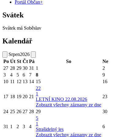
Portál Občan+
Svátek
Svátek má
Soběslav
Kalendář
Srpen
2026
Po
Út
St
Čt
Pá
So
Ne
27
28
29
30
31
1
2
3
4
5
6
7
8
9
10
11
12
13
14
15
16
22
1
17
18
19
20
21
23
LETNÍ KINO 22.08.2026
Zobrazit všechny záznamy ze dne
24
25
26
27
28
29
30
5
1
31
1
2
3
4
6
Strašidelný les
Zobrazit všechny záznamy ze dne