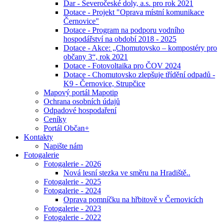
Dar - Severočeské doly, a.s. pro rok 2021
Dotace - Projekt "Oprava místní komunikace
Černovice"
Dotace - Program na podporu vodního
hospodářství na období 2018 - 2025
Dotace - Akce: „Chomutovsko – kompostéry pro
občany 3“, rok 2021
Dotace - Fotovoltaika pro ČOV 2024
Dotace - Chomutovsko zlepšuje třídění odpadů -
K9 - Černovice, Strupčice
Mapový portál Mapotip
Ochrana osobních údajů
Odpadové hospodaření
Ceníky
Portál Občan+
Kontakty
Napište nám
Fotogalerie
Fotogalerie - 2026
Nová lesní stezka ve směru na Hradiště..
Fotogalerie - 2025
Fotogalerie - 2024
Oprava pomníčku na hřbitově v Černovicích
Fotogalerie - 2023
Fotogalerie - 2022