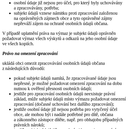
osobní údaje již nejsou pro účel, pro který byly uchovávány
a zpracovávány, potřeba;
subjekt údajů vznese námitku proti zpracování založenou
na oprávněných zájmech obce a tyto oprávněné zájmy
nepřeváží zájem na ochraně osobních údajů občana.
V případě uplatnění práva na výmaz je subjekt údajů oprávněn
požadovat výmaz všech výskytů a odkazů na jeho osobní údaje
ve všech kopiích.
Právo na omezení zpracování
ukládá obci omezit zpracovávání osobních údajů občana
z následujících důvodů:
pokud subjekt údajů namítá, že zpracovávané údaje jsou
nepřesné, je možné požadovat omezení zpracování na dobu
nutnou k ověření přesnosti osobních údajů;
jestliže pro zpracování osobních údajů neexistuje právní
základ, může subjekt údajů místo výmazu požadovat omezení
zpracování (dočasné uchování bez dalšího zpracování);
jestliže osobní údaje již nejsou potřeba pro vytyčený účel
obce, ale mohou být i nadále potřebné pro dítě, občana
a zákonného zástupce dítěte, např. pro obhajobu případných
právních nároků;