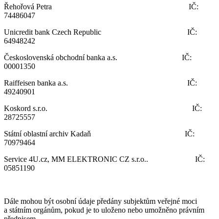
Řehořová Petra IČ:
74486047
Unicredit bank Czech Republic IČ:
64948242
Československá obchodní banka a.s. IČ:
00001350
Raiffeisen banka a.s. IČ:
49240901
Koskord s.r.o. IČ:
28725557
Státní oblastní archiv Kadaň IČ:
70979464
Service 4U.cz, MM ELEKTRONIC CZ s.r.o.. IČ:
05851190
Dále mohou být osobní údaje předány subjektům veřejné moci
a státním orgánům, pokud je to uloženo nebo umožněno právním
předpisem.