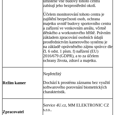
umístěné vně budovy tohoto centra
zabírají jeho bezprostřední okolí.
Účelem monitorování tohoto centra je
zajištění bezpečnosti osob, ochrana
majetku uvnitř budovy sportovního centra
a zařízení ve venkovním areálu, včetně
dětského a workoutového hřiště. Právním
základem zpracování osobních údajů
prostřednictvím kamerového systému je
na základě oprávněného zájmu správce dle
čl. 6 odst. 1 písm. f) nařízení (EU)
2016/679 (GDPR), a to za účelem
ochrany života, zdraví a majetku.
Nepřetržitý
Dochází k prostému záznamu bez využití
Režim kamer
softwarového porovnání biometrických
charakteristik.
Service 4U.cz, MM ELEKTRONIC CZ
s.r.o..
Zpracovatel