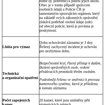
nutné (tj. potřebné) k plnění jejich úkolů.
Obec je v tomto případě správcem
osobních údajů a Policie ČR je
samostatným spravujícím orgánem, který
na základě svých zákonných oprávnění
získává potřebné osobní údaje (zde)
od obecní policie, která je povinna je
poskytnout.
Doba uchovávání záznamu je 3 dny.
Lhůta pro výmaz
Řešený zachycený incident je uchován
pro nezbytnou dobu.
Bezpečnostní kryt, řízený přístup k datům,
školení oprávněných osob, vedení
předávacích protokolů třetím osobám.
Technická
a organizační opatření
Podrobněji řešeno ve směrnici k provozu
kamerového systému, která je přiložena
k tomuto záznamu.
Počet zapojených
20 kamer, které jsou umístěny pěti
kamer
strategických místech