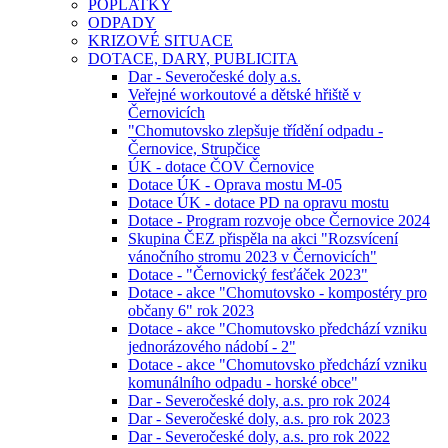
POPLATKY
ODPADY
KRIZOVÉ SITUACE
DOTACE, DARY, PUBLICITA
Dar - Severočeské doly a.s.
Veřejné workoutové a dětské hřiště v
Černovicích
"Chomutovsko zlepšuje třídění odpadu -
Černovice, Strupčice
ÚK - dotace ČOV Černovice
Dotace ÚK - Oprava mostu M-05
Dotace ÚK - dotace PD na opravu mostu
Dotace - Program rozvoje obce Černovice 2024
Skupina ČEZ přispěla na akci "Rozsvícení
vánočního stromu 2023 v Černovicích"
Dotace - "Černovický fesťáček 2023"
Dotace - akce "Chomutovsko - kompostéry pro
občany 6" rok 2023
Dotace - akce "Chomutovsko předchází vzniku
jednorázového nádobí - 2"
Dotace - akce "Chomutovsko předchází vzniku
komunálního odpadu - horské obce"
Dar - Severočeské doly, a.s. pro rok 2024
Dar - Severočeské doly, a.s. pro rok 2023
Dar - Severočeské doly, a.s. pro rok 2022