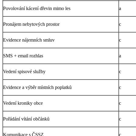
Povolování kácení dřevin mimo les
a
Pronájem nebytových prostor
c
Evidence nájemních smluv
c
SMS + email rozhlas
a
Vedení spisové služby
c
Evidence a výběr místních poplatků
c
Vedení kroniky obce
c
Pořádání vítání občánků
c
Komunikace s ČSSZ
c