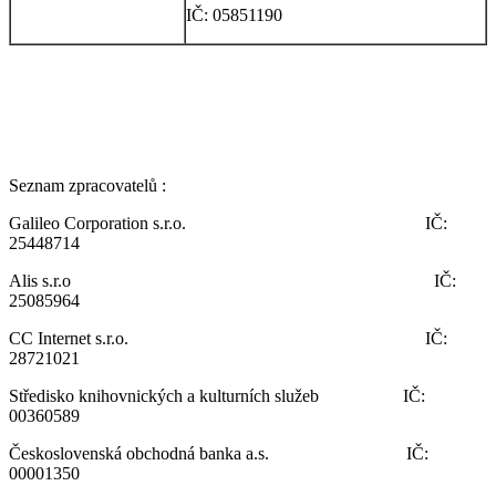
IČ: 05851190
Seznam zpracovatelů :
Galileo Corporation s.r.o. IČ:
25448714
Alis s.r.o IČ:
25085964
CC Internet s.r.o. IČ:
28721021
Středisko knihovnických a kulturních služeb IČ:
00360589
Československá obchodná banka a.s. IČ:
00001350