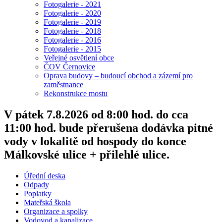
Fotogalerie - 2021
Fotogalerie - 2020
Fotogalerie - 2019
Fotogalerie - 2018
Fotogalerie - 2016
Fotogalerie - 2015
Veřejné osvětlení obce
ČOV Černovice
Oprava budovy – budoucí obchod a zázemí pro
zaměstnance
Rekonstrukce mostu
V pátek 7.8.2026 od 8:00 hod. do cca
11:00 hod. bude přerušena dodávka pitné
vody v lokalitě od hospody do konce
Málkovské ulice + přilehlé ulice.
Úřední deska
Odpady
Poplatky
Mateřská škola
Organizace a spolky
Vodovod a kanalizace