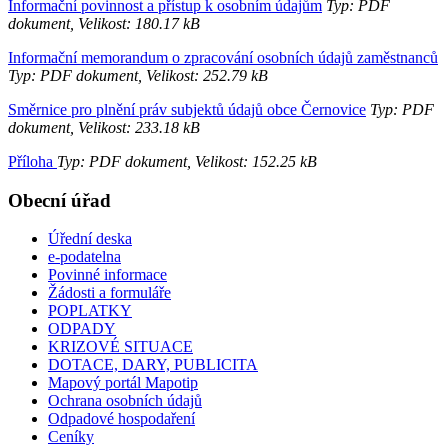
Informační povinnost a přístup k osobním údajům
Typ: PDF
dokument, Velikost: 180.17 kB
Informační memorandum o zpracování osobních údajů zaměstnanců
Typ: PDF dokument, Velikost: 252.79 kB
Směrnice
pro plnění práv subjektů údajů obce Černovice
Typ: PDF
dokument, Velikost: 233.18 kB
Příloha
Typ: PDF dokument, Velikost: 152.25 kB
Obecní úřad
Úřední deska
e-podatelna
Povinné informace
Žádosti a formuláře
POPLATKY
ODPADY
KRIZOVÉ SITUACE
DOTACE, DARY, PUBLICITA
Mapový portál Mapotip
Ochrana osobních údajů
Odpadové hospodaření
Ceníky