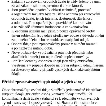
Získání a zpracování osobních údajů je vždy řešeno v rámci
zásad zákonnosti, transparentnosti a korektnosti.
Jsou prováděna opatření v oblasti technické, procesní
a organizační tak, aby byla zajištěna ochrana při zpracování
osobních údajů, jejich integrita, dostupnost, důvěrnost
a odolnost. Tato opatření jsou pravidelně kontrolována
a na základě účinnosti hodnocena a zdokonalována.
K osobním údajům mají přístup pouze oprávněné osoby,
jiným subjektům jsou údaje předávány pouze z důvodu plnění
zákonného účelu nebo se souhlasem subjektů údajů.
Osobní údaje jsou zpracovávány pouze v nutném rozsahu
a po nezbytně nutnou dobu.
Nové požadavky vyplývající z právních předpisů nebo
aktuálních hrozeb jsou neprodleně implementovány.
Porušení ochrany osobních údajů jsou vždy evidována,
vyšetřena a v případě dopadu na práva subjektů údajů hlášena
na dozorový úřad, v případě vysokých rizik také subjektům
údajů.
Přehled zpracovávaných typů údajů a jejich zdroje
Obec shromažďuje osobní údaje sloužící k jednoznačné identifikaci
subjektu údajů (fyzických osob), kontaktní údaje umožňující
komunikaci a další údaje vztahující se k předmětu vykonávaných
agend a související s poskytovanými službami a činnostmi obce.