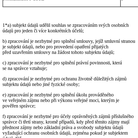
1*a) subjekt údajů udělil souhlas se zpracováním svých osobních
údajů pro jeden či více konkrétních účelů;
b) zpracování je nezbytné pro splnění smlouvy, jejíž smluvní stranou
je subjekt údajů, nebo pro provedení opatření přijatých
před uzavřením smlouvy na žádost tohoto subjektu údajů;
c) zpracování je nezbytné pro splnění právní povinnosti, která
se na správce vztahuje;
d) zpracování je nezbytné pro ochranu životně důležitých zájmů
subjektu údajů nebo jiné fyzické osoby;
e) zpracování je nezbytné pro splnění úkolu prováděného
ve veřejném zájmu nebo při výkonu veřejné moci, kterým je
pověřen správce;
f) zpracování je nezbytné pro účely oprávněných zájmů příslušného
správce či třetí strany, kromě případů, kdy před těmito zájmy mají
přednost zájmy nebo základní práva a svobody subjektu údajů
vyžadující ochranu osobních údajů, zejména pokud je subjektem