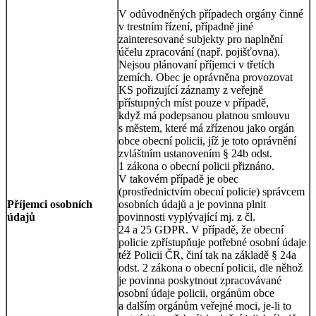
V odůvodněných případech orgány činné
v trestním řízení, případně jiné
zainteresované subjekty pro naplnění
účelu zpracování (např. pojišťovna).
Nejsou plánovaní příjemci v třetích
zemích. Obec je oprávněna provozovat
KS pořizující záznamy z veřejně
přístupných míst pouze v případě,
když má podepsanou platnou smlouvu
s městem, které má zřízenou jako orgán
obce obecní policii, jíž je toto oprávnění
zvláštním ustanovením § 24b odst.
1 zákona o obecní policii přiznáno.
V takovém případě je obec
(prostřednictvím obecní policie) správcem
Příjemci osobních
osobních údajů a je povinna plnit
údajů
povinnosti vyplývající mj. z čl.
24 a 25 GDPR. V případě, že obecní
policie zpřístupňuje potřebné osobní údaje
též Policii ČR, činí tak na základě § 24a
odst. 2 zákona o obecní policii, dle něhož
je povinna poskytnout zpracovávané
osobní údaje policii, orgánům obce
a dalším orgánům veřejné moci, je-li to