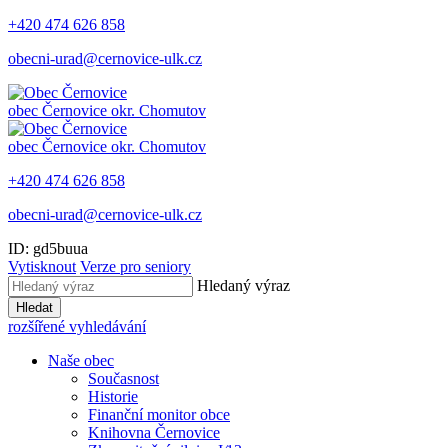
+420 474 626 858
obecni-urad@cernovice-ulk.cz
obec
Černovice
okr. Chomutov
obec
Černovice
okr. Chomutov
+420 474 626 858
obecni-urad@cernovice-ulk.cz
ID: gd5buua
Vytisknout
Verze pro seniory
Hledaný výraz
Hledat
rozšířené vyhledávání
Naše obec
Současnost
Historie
Finanční monitor obce
Knihovna Černovice