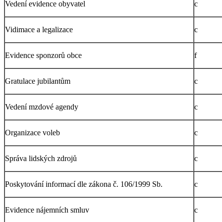
Vedení evidence obyvatel
c
Vidimace a legalizace
c
Evidence sponzorů obce
f
Gratulace jubilantům
c
Vedení mzdové agendy
c
Organizace voleb
c
Správa lidských zdrojů
c
Poskytování informací dle zákona č. 106/1999 Sb.
c
Evidence nájemních smluv
c